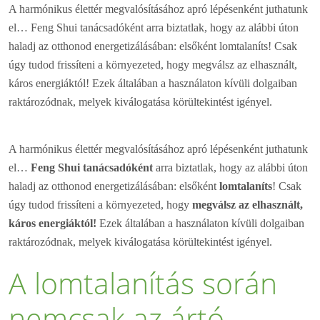
A harmónikus élettér megvalósításához apró lépésenként juthatunk
el… Feng Shui tanácsadóként arra biztatlak, hogy az alábbi úton
haladj az otthonod energetizálásában: elsőként lomtalaníts! Csak
úgy tudod frissíteni a környezeted, hogy megválsz az elhasznált,
káros energiáktól! Ezek általában a használaton kívüli dolgaiban
raktározódnak, melyek kiválogatása körültekintést igényel.
A harmónikus élettér megvalósításához apró lépésenként juthatunk
el…
Feng Shui tanácsadóként
arra biztatlak, hogy az alábbi úton
haladj az otthonod energetizálásában: elsőként
lomtalaníts
! Csak
úgy tudod frissíteni a környezeted, hogy
megválsz az elhasznált,
káros energiáktól!
Ezek általában a használaton kívüli dolgaiban
raktározódnak, melyek kiválogatása körültekintést igényel.
A lomtalanítás során
nemcsak az ártó