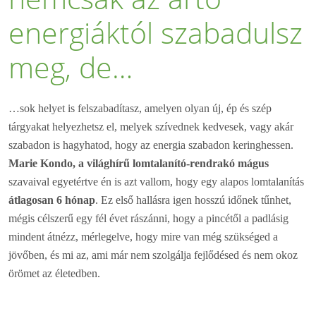
energiáktól szabadulsz
meg, de…
…sok helyet is felszabadítasz, amelyen olyan új, ép és szép
tárgyakat helyezhetsz el, melyek szívednek kedvesek, vagy akár
szabadon is hagyhatod, hogy az energia szabadon keringhessen.
Marie Kondo, a világhírű lomtalanító-rendrakó mágus
szavaival egyetértve én is azt vallom, hogy egy alapos lomtalanítás
átlagosan 6 hónap
. Ez első hallásra igen hosszú időnek tűnhet,
mégis célszerű egy fél évet rászánni, hogy a pincétől a padlásig
mindent átnézz, mérlegelve, hogy mire van még szükséged a
jövőben, és mi az, ami már nem szolgálja fejlődésed és nem okoz
örömet az életedben.