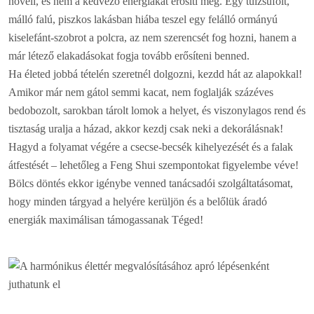
növeli, és nem a kedvező energiákat erősíti meg. Egy túlzsúfolt,
málló falú, piszkos lakásban hiába teszel egy felálló ormányú
kiselefánt-szobrot a polcra, az nem szerencsét fog hozni, hanem a
már létező elakadásokat fogja tovább erősíteni benned.
Ha életed jobbá tételén szeretnél dolgozni, kezdd hát az alapokkal!
Amikor már nem gátol semmi kacat, nem foglalják százéves
bedobozolt, sarokban tárolt lomok a helyet, és viszonylagos rend és
tisztaság uralja a házad, akkor kezdj csak neki a dekorálásnak!
Hagyd a folyamat végére a csecse-becsék kihelyezését és a falak
átfestését – lehetőleg a Feng Shui szempontokat figyelembe véve!
Bölcs döntés ekkor igénybe venned tanácsadói szolgáltatásomat,
hogy minden tárgyad a helyére kerüljön és a belőlük áradó
energiák maximálisan támogassanak Téged!