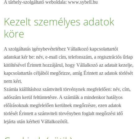
A tárhely-szolgáltató weboldala: www.sybell.hu
Kezelt személyes adatok
köre
A szolgáltatás igénybevételéhez Vállalkozó kapcsolattartói
adatokat kér be: név, e-mail cím, telefonszám, a regisztrációs űrlap
kitöltésével Érintett hozzájárul, hogy Vállalkozó az adatait kezelje,
kapcsolattartás céljából megőrizze, amíg Érintett az adatok törlését
nem kéri.
Számla kiállításhoz számviteli törvénynek megfelelően: név, cím,
adószám kerül feltüntetésre. A számlák a mindenkor hatályos
előírásoknak megfelelően kerülnek megőrzésre, ezen adatok
törlését Érintett a számviteli törvényben foglalt megőrzési idő
lejárta után kérheti Vállalkozótól.