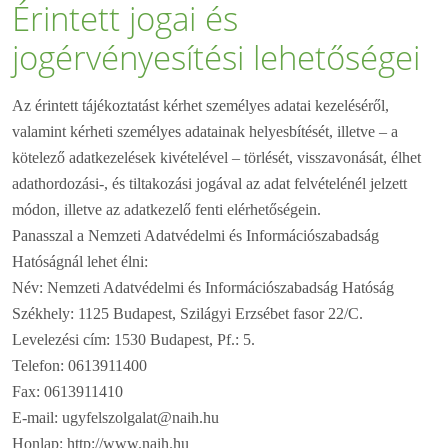
Érintett jogai és
jogérvényesítési lehetőségei
Az érintett tájékoztatást kérhet személyes adatai kezeléséről,
valamint kérheti személyes adatainak helyesbítését, illetve – a
kötelező adatkezelések kivételével – törlését, visszavonását, élhet
adathordozási-, és tiltakozási jogával az adat felvételénél jelzett
módon, illetve az adatkezelő fenti elérhetőségein.
Panasszal a Nemzeti Adatvédelmi és Információszabadság
Hatóságnál lehet élni:
Név: Nemzeti Adatvédelmi és Információszabadság Hatóság
Székhely: 1125 Budapest, Szilágyi Erzsébet fasor 22/C.
Levelezési cím: 1530 Budapest, Pf.: 5.
Telefon: 0613911400
Fax: 0613911410
E-mail: ugyfelszolgalat@naih.hu
Honlap: http://www.naih.hu