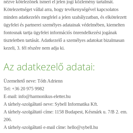
nézve kötelezőnek ismeri el jelen jogi közlemény tartalmát.
Kötelezettséget vállal arra, hogy tevékenységével kapcsolatos
minden adatkezelés megfelel a jelen szabályzatban, és elkötelezett
ügyfelei és partnerei személyes adatainak védelmében, kiemelten
fontosnak tartja ügyfelei információs önrendelkezési jogának
tiszteletben tartását. Adatkezelő a személyes adatokat bizalmasan
kezeli, 3. fél részére nem adja ki.
Az adatkezelő adatai:
Üzemeltető neve: Tóth Adrienn
Tel: +36 20 975 9982
E-mail: info@harmonikus-eletter.hu
A tárhely-szolgáltató neve: Sybell Informatika Kft.
A tárhely-szolgáltató címe: 1158 Budapest, Késmárk u. 7/B 2. em.
206.
A tárhely-szolgáltató e-mail címe: hello@sybell.hu