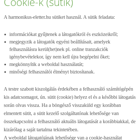
Cookie-k (sütik)
A harmonikus-eletter.hu sütiket használ. A sütik feladata:
információkat gyűjtenek a látogatókról és eszközeikről;
megjegyzik a látogatók egyéni beállításait, amelyek
felhasználásra kerül(het)nek pl. online tranzakciók
igénybevételekor, így nem kell újra begépelni őket;
megkönnyítik a weboldal használatát;
minőségi felhasználói élményt biztosítanak.
A testre szabott kiszolgálás érdekében a felhasználó számítógépén
kis adatcsomagot, ún. sütit (cookie) helyez el és a későbbi látogatás
során olvas vissza. Ha a böngésző visszaküld egy korábban
elmentett sütit, a sütit kezelő szolgáltatónak lehetősége van
összekapcsolni a felhasználó aktuális látogatását a korábbiakkal, de
kizárólag a saját tartalma tekintetében.
A weboldal látogatójának lehetősége van a cookie-használat