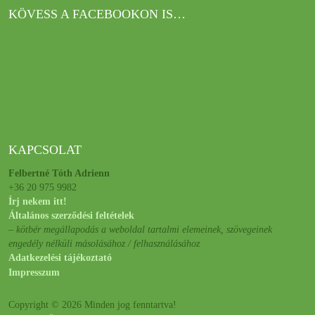
KÖVESS A FACEBOOKON IS…
KAPCSOLAT
Felbertné Tóth Adrienn
+36 20 975 9982
Írj nekem itt!
Általános szerződési feltételek
– kötbér megállapodás a weboldal tartalmi elemeinek, szövegeinek
engedély nélküli másolásához / felhasználásához
Adatkezelési tájékoztató
Impresszum
Copyright © 2026 Minden jog fenntartva!