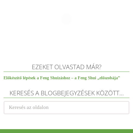
EZEKET OLVASTAD MÁR?
Előkészítő lépések a Feng Shuizáshoz – a Feng Shui „előszobája”
KERESÉS A BLOGBEJEGYZÉSEK KÖZÖTT…